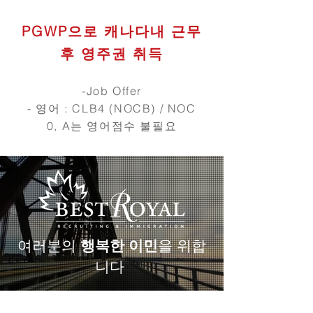
PGWP으로 캐나다내 근무
후 영주권 취득
-Job Offer
- 영어 : CLB4 (NOCB) / NOC
0, A는 영어점수 불필요
여러분의
행복한 이민
을 위합
니다