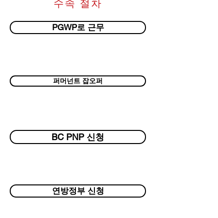
​수속 절차
PGWP로 근무
퍼머넌트 잡오퍼
BC PNP 신청
연방정부 신청