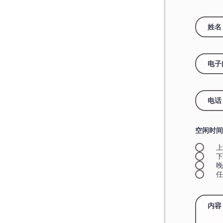
空闲时间
上
下
晚
任