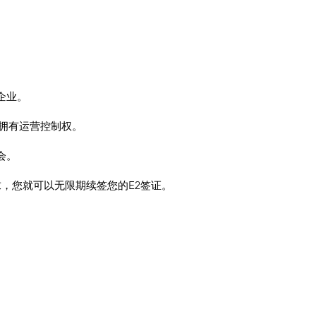
企业。
备拥有运营控制权。
会。
求，您就可以无限期续签您的E2签证。