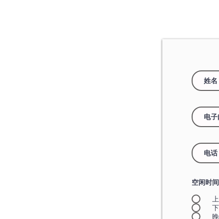
空闲时间
上
下
晚